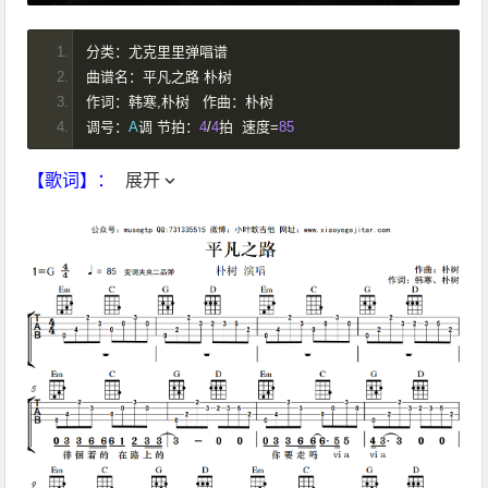
分类：尤克里里弹唱谱
曲谱名：平凡之路
朴树
作词：韩寒,朴树
作曲：朴树
调号：
A
调
节拍：
4
/
4
拍
速度=
85
【歌词】：
展开