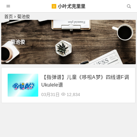
小叶尤克里里
首页
菊池俊
菊池俊
【指弹谱】儿童《哆啦A梦》四线谱F调
Ukulele谱
03月31日
12,834